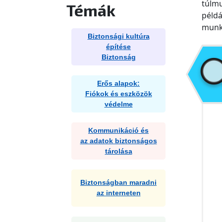
túlmu
Témák
példá
munka
Biztonsági kultúra
építése
Biztonság
Erős alapok:
Fiókok és eszközök
védelme
Kommunikáció és
az adatok biztonságos
tárolása
Biztonságban maradni
az interneten