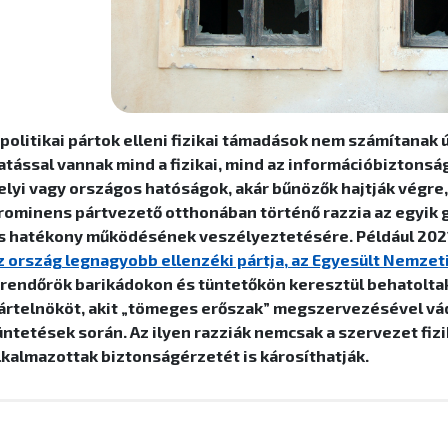
 politikai pártok elleni fizikai támadások nem számítanak
atással vannak mind a fizikai, mind az információbiztonság
elyi vagy országos hatóságok, akár bűnözők hajtják végre
rominens pártvezető otthonában történő razzia az egyik g
s hatékony működésének veszélyeztetésére. Például 2021
z ország legnagyobb ellenzéki pártja, az Egyesült Nemze
 rendőrök barikádokon és tüntetőkön keresztül behatoltak 
ártelnököt, akit „tömeges erőszak” megszervezésével vá
üntetések során. Az ilyen razziák nemcsak a szervezet fiz
lkalmazottak biztonságérzetét is károsíthatják.