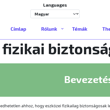
Languages
Select your language
Címlap
Rólunk
Témák
The
 fizikai biztons
Bevezeté
edhetetlen ahhoz, hogy eszközei fizikailag biztonságosak l