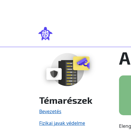
Ugrás a tartalomra
A
Témarészek
Bevezetés
Fizikai javak védelme
Eleng