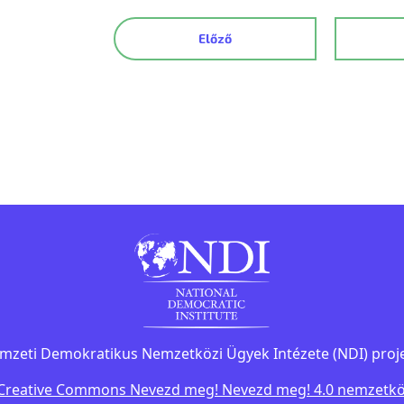
Előző
mzeti Demokratikus Nemzetközi Ügyek Intézete (NDI) proje
Creative Commons Nevezd meg! Nevezd meg! 4.0 nemzetközi