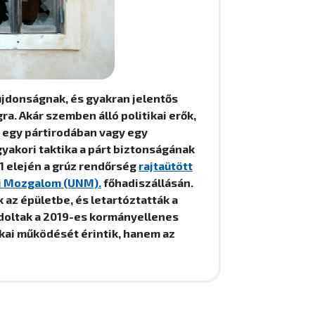
 újdonságnak, és gyakran jelentős
ra. Akár szemben álló politikai erők,
, egy pártirodában vagy egy
yakori taktika a párt biztonságának
 elején a grúz rendőrség
rajtaütött
ti Mozgalom (UNM).
főhadiszállásán.
az épületbe, és letartóztatták a
doltak a 2019-es kormányellenes
ikai működését érintik, hanem az