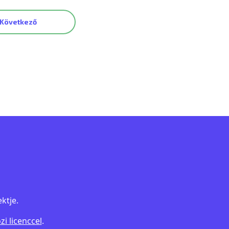
Következő
ktje.
 licenccel
.