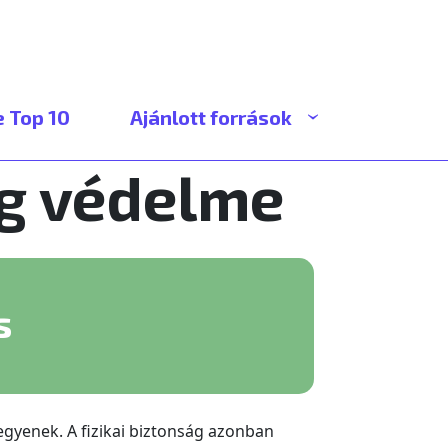
 Top 10
Ajánlott források
ág védelme
s
egyenek. A fizikai biztonság azonban