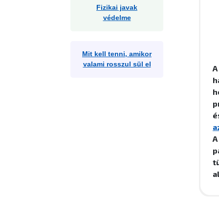
Fizikai javak
védelme
Mit kell tenni, amikor
valami rosszul sül el
A
h
h
p
é
a
A
p
t
a