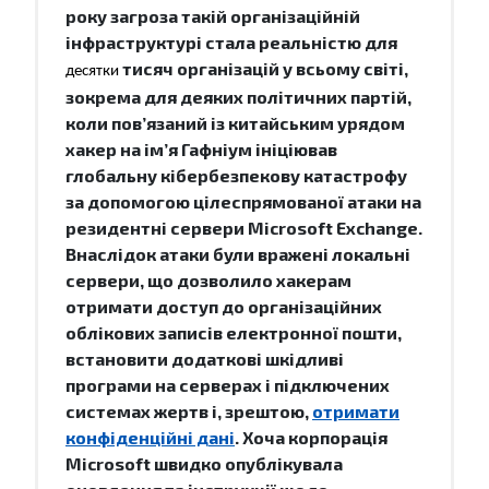
року загроза такій організаційній
інфраструктурі стала реальністю для
тисяч організацій у всьому світі,
десятки
зокрема для деяких політичних партій,
коли пов’язаний із китайським урядом
хакер на ім’я Гафніум ініціював
глобальну кібербезпекову катастрофу
за допомогою цілеспрямованої атаки на
резидентні сервери Microsoft Exchange.
Внаслідок атаки були вражені локальні
сервери, що дозволило хакерам
отримати доступ до організаційних
облікових записів електронної пошти,
встановити додаткові шкідливі
програми на серверах і підключених
системах жертв і, зрештою,
отримати
конфіденційні дані
. Хоча корпорація
Microsoft швидко опублікувала