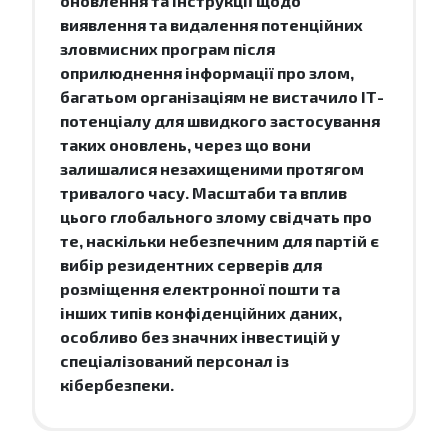
оновлення та інструкції щодо
виявлення та видалення потенційних
зловмисних програм після
оприлюднення інформації про злом,
багатьом організаціям не вистачило ІТ-
потенціалу для швидкого застосування
таких оновлень, через що вони
залишалися незахищеними протягом
тривалого часу. Масштаби та вплив
цього глобального злому свідчать про
те, наскільки небезпечним для партій є
вибір резидентних серверів для
розміщення електронної пошти та
інших типів конфіденційних даних,
особливо без значних інвестицій у
спеціалізований персонал із
кібербезпеки.