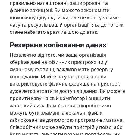
правильно налаштовані, зашифровані та
фізично захищені. Ви можете зекономити
щомісячну ціну підписки, але це коштуватиме
часу та ресурсів вашій організації, яка до того ж
стане набагато вразливішою до атак.
Резервне копіювання даних
Незалежно від того, чи ваша організація
зберігає дані на фізичних пристроях чи у
хмарному сховищі, важливо мати резервну
копію даних. Майте на увазі, що якщо ви
використовуєте фізичне сховище на пристрої,
дуже легко втратити доступ до даних. Ви можете
пролити каву на свій комп’ютер і знищити
жорсткий диск. Комп’ютери співробітників
можуть бути зламані, а локальні файли
заблоковані за допомогою програми-вимагача.
Співробітник може забути пристрій у поїзді або
його можуть викрасти разом із портфелем. Як