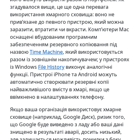
згадувалося вище, це ще одна перевага
використання хмарного сховища: воно не
прив’язане до певного пристрою, який можна
заразити, втратити чи вкрасти. Комп’ютери Mac
оснащені вбудованим програмним
забезпеченням резервного копіювання під
назвою
Time Machine
, який використовується
разом із зовнішнім накопичувачем; у пристроях
із Windows
File History
виконує аналогічні
функції. Пристрої iPhone та Android можуть
автоматично створювати резервні копії
найважливішого вмісту в хмарі, якщо це
ввімкнено в налаштуваннях телефону.
Якщо ваша організація використовує хмарне
сховище (наприклад, Google Диск), ризик того,
що Google буде виведено з ладу або ваші дані
знищено в результаті аварії, досить низький,
але залишається можливість помилки з боку