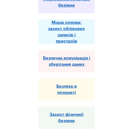
безпеки
Міцна основа:
захист облікових
записів і
пристроїв
Безпечна комунікація і
зберігання даних
Безпека в
інтернеті
Захист фізичної
безпеки