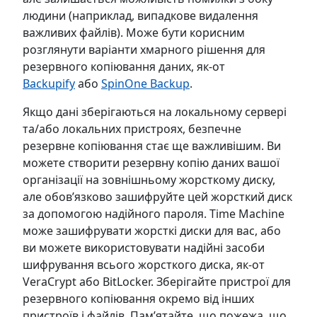
людини (наприклад, випадкове видалення
важливих файлів). Може бути корисним
розглянути варіанти хмарного рішення для
резервного копіювання даних, як-от
Backupify
або
SpinOne Backup
.
Якщо дані зберігаються на локальному сервері
та/або локальних пристроях, безпечне
резервне копіювання стає ще важливішим. Ви
можете створити резервну копію даних вашої
організації на зовнішньому жорсткому диску,
але обов’язково зашифруйте цей жорсткий диск
за допомогою надійного пароля. Time Machine
може зашифрувати жорсткі диски для вас, або
ви можете використовувати надійні засоби
шифрування всього жорсткого диска, як-от
VeraCrypt або BitLocker. Зберігайте пристрої для
резервного копіювання окремо від інших
пристроїв і файлів. Пам’ятайте, що пожежа, що