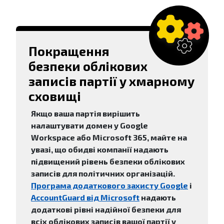
Покращення
безпеки облікових
записів партії у хмарному
сховищі
Якщо ваша партія вирішить
налаштувати домен у Google
Workspace або Microsoft 365, майте на
увазі, що обидві компанії надають
підвищений рівень безпеки облікових
записів для політичних організацій.
Програма додаткового захисту Google
і
AccountGuard від Microsoft
надають
додаткові рівні надійної безпеки для
всіх облікових записів вашої партії у