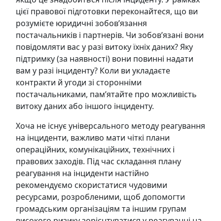
цієї правової підготовки переконайтеся, що ви
розумієте юридичні зобов’язання
постачальників і партнерів. Чи зобов’язані вони
повідомляти вас у разі витоку їхніх даних? Яку
підтримку (за наявності) вони повинні надати
вам у разі інциденту? Коли ви укладаєте
контракти й угоди зі сторонніми
постачальниками, пам’ятайте про можливість
витоку даних або іншого інциденту.
Хоча не існує універсального методу реагування
на інциденти, важливо мати чіткі плани
операційних, комунікаційних, технічних і
правових заходів. Під час складання плану
реагування на інциденти настійно
рекомендуємо скористатися чудовими
ресурсами, розробленими, щоб допомогти
громадським організаціям та іншим групам
високого ризику зорієнтуватися у реагуванні на