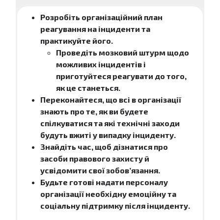
Розробіть організаційний план
реагування на інциденти та
практикуйте його.
Проведіть мозковий штурм щодо
можливих інцидентів і
приготуйтеся реагувати до того,
як це станеться.
Переконайтеся, що всі в організації
знають про те, як ви будете
спілкуватися та які технічні заходи
будуть вжиті у випадку інциденту.
Знайдіть час, щоб дізнатися про
засоби правового захисту й
усвідомити свої зобов’язання.
Будьте готові надати персоналу
організації необхідну емоційну та
соціальну підтримку після інциденту.