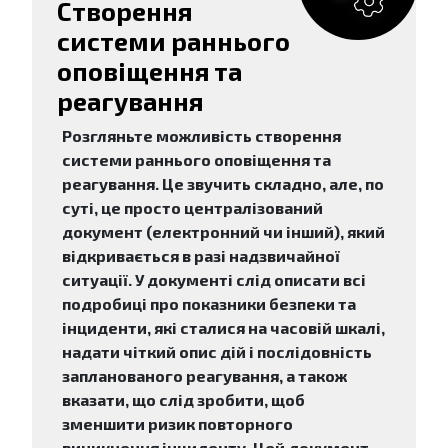
Створення
системи раннього
оповіщення та
реагування
Розгляньте можливість створення
системи раннього оповіщення та
реагування. Це звучить складно, але, по
суті, це просто централізований
документ (електронний чи інший), який
відкривається в разі надзвичайної
ситуації. У документі слід описати всі
подробиці про показники безпеки та
інциденти, які сталися на часовій шкалі,
надати чіткий опис дій і послідовність
запланованого реагування, а також
вказати, що слід зробити, щоб
зменшити ризик повторного
виникнення інциденту. Цей документ