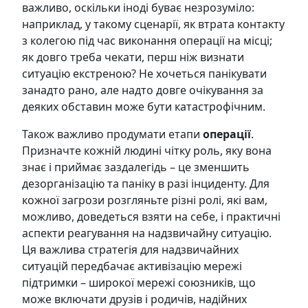
важливо, оскільки іноді буває незрозуміло:
наприклад, у такому сценарії, як втрата контакту
з колегою під час виконання операції на місці;
як довго треба чекати, перш ніж визнати
ситуацію екстреною? Не хочеться панікувати
занадто рано, але надто довге очікування за
деяких обставин може бути катастрофічним.
Також важливо продумати етапи
операції
.
Призначте кожній людині чітку роль, яку вона
знає і приймає заздалегідь – це зменшить
дезорганізацію та паніку в разі інциденту. Для
кожної загрози розгляньте різні ролі, які вам,
можливо, доведеться взяти на себе, і практичні
аспекти реагування на надзвичайну ситуацію.
Ця важлива стратегія для надзвичайних
ситуацій передбачає активізацію мережі
підтримки – широкої мережі союзників, що
може включати друзів і родичів, надійних