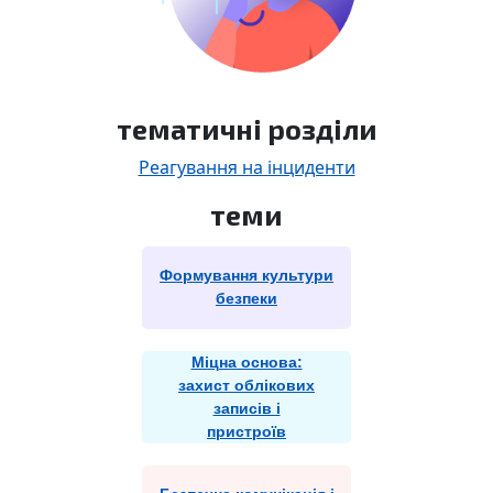
тематичні розділи
Реагування на інциденти
теми
Формування культури
безпеки
Міцна основа:
захист облікових
записів і
пристроїв