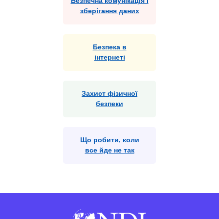
Безпечна комунікація і
зберігання даних
Безпека в
інтернеті
Захист фізичної
безпеки
Що робити, коли
все йде не так