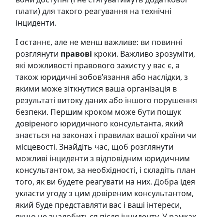
плати) для такого реагування на технічні
інциденти.
І останнє, але не менш важливе: ви повинні
розглянути
правові
кроки. Важливо зрозуміти,
які можливості правового захисту у вас є, а
також юридичні зобов’язання або наслідки, з
якими може зіткнутися ваша організація в
результаті витоку даних або іншого порушення
безпеки. Першим кроком може бути пошук
довіреного юридичного консультанта, який
знається на законах і правилах вашої країни чи
місцевості. Знайдіть час, щоб розглянути
можливі інциденти з відповідним юридичним
консультантом, за необхідності, і складіть план
того, як ви будете реагувати на них. Добра ідея
укласти угоду з цим довіреним консультантом,
який буде представляти вас і ваші інтереси,
якщо це знадобиться після інциденту. У рамках