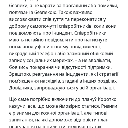
безпеки, а не карати за прогалини або помилки,
пов’язані з безпекою. Також важливо
висловлювати співчуття та переконатися у
доброму самопочутті співробітників, коли вони
повідомляють про інцидент. Співробітники
мають негайно повідомляти про натиснуте
посилання у фішинговому повідомленні,
викрадений телефон або зламаний обліковий
запис у соціальних мережах, – а не зволікати,
боячись покарання чи відсутності підтримки.
Зрештою, реагування на інциденти, як і стратегії
пом’якшення наслідків, згадані в інших розділах
Довідника, запроваджуються у всій організації.
Що саме потрібно включити до плану? Коротко
кажучи, все, що може ймовірно статися. Ризики
є різними для кожної організації, але типові
запитання, на які допоможе відповісти план
реагування на інциденти, включають такі: