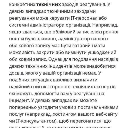
конкретних
технічних
заходів реагування. У
деяких випадках технічними заходами
реагування може керувати ІТ-персонал або
системні адміністратори організації. Наприклад,
якщо
здається
, що обліковий запис електронної
пошти було зламано, адміністратор вашого
облікового запису має бути готовий і мати
можливість закрити або вимкнути ушкоджений
обліковий запис. Однак для подолання наслідків
деяких технічних інцидентів може знадобитися
досвід, якого у вашій організації немає. У
подібних ситуаціях важливо визначити
надійний список сторонніх технічних експертів,
які можуть допомогти вам у реагуванні на
інцидент. У деяких випадках ви можете
попередньо узгодити умови з постачальниками
послуг (наприклад, хостингом вашого веб-сайту
чи ІТ-консультантом), щоб переконатися, що
вони доступні (і не стягуватимуть додаткової