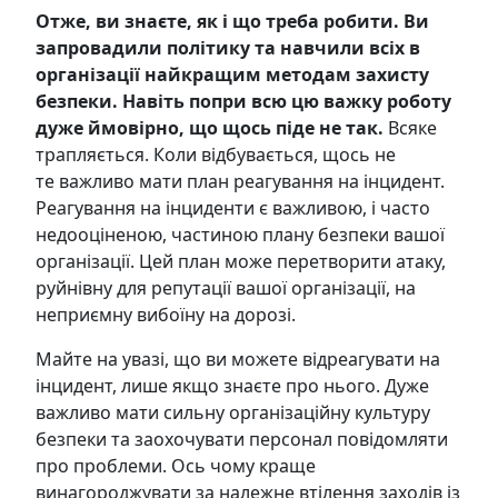
Отже, ви знаєте, як і що треба робити. Ви
запровадили політику та навчили всіх в
організації найкращим методам захисту
безпеки. Навіть попри всю цю важку роботу
дуже ймовірно, що щось піде не так.
Всяке
трапляється. Коли відбувається,
щось не
те
важливо мати план реагування на інцидент.
Реагування на інциденти є важливою, і часто
недооціненою
, частиною плану безпеки вашої
організації. Цей план може перетворити атаку,
руйнівну для репутації вашої організації, на
неприємну вибоїну на дорозі.
Майте на увазі, що ви можете відреагувати на
інцидент, лише якщо знаєте про нього. Дуже
важливо мати сильну організаційну культуру
безпеки та заохочувати персонал повідомляти
про проблеми. Ось чому краще
винагороджувати за належне втілення заходів із