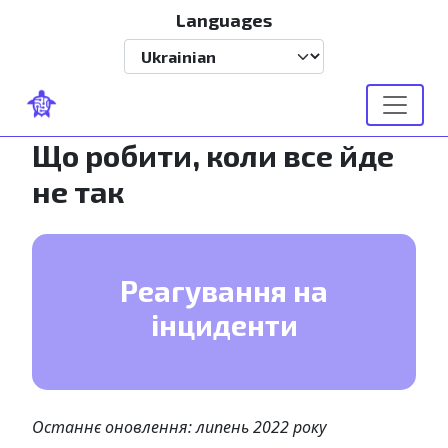
Перейти до основного вмісту
Languages
Select your language
Що робити, коли все йде
не так
Реагування на
інциденти
Останнє оновлення: липень 2022 року