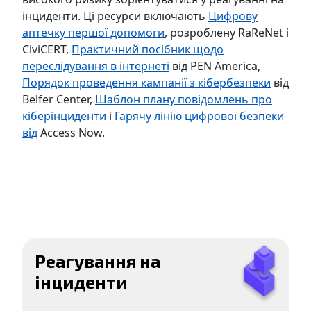
інциденти. Ці ресурси включають
Цифрову
аптечку першої допомоги
, розроблену RaReNet і
CiviCERT,
Практичний посібник щодо
переслідування в інтернеті
від PEN America,
Порядок проведення кампанії з кібербезпеки
від
Belfer Center,
Шаблон плану повідомлень про
кіберінциденти
і
Гарячу лінію цифрової безпеки
від
Access Now.
Реагування на
інциденти