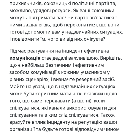
прихильників, союзницькі політичні партії та,
можливо, урядові ресурси. Як ваші союзники
можуть підтримати вас? Чи варто
зв'язатися
з
ними заздалегідь, щоб переконатися, що вони
готові допомогти вам у надзвичайних ситуаціях,
і повідомити їм, чого ви від них очікуєте?
Під час реагування на інцидент ефективна
комунікація
стає дедалі важливішою. Вирішіть,
що є найбільш безпечним і ефективним
засобом комунікації з кожним учасником у
різних сценаріях, і визначте резервний засіб.
Майте на увазі, що в надзвичайних ситуаціях
може бути корисним мати чіткі вказівки щодо
того, що саме передавати (а що ні), коли
спілкуватися, які канали використовувати для
спілкування та з ким слід спілкуватися. Також
врахуйте вплив інциденту на репутацію вашої
організації та будьте готові відповідним чином