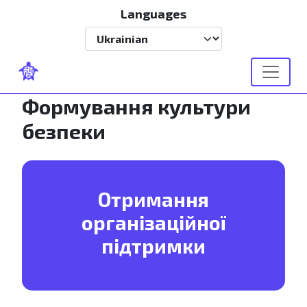
Перейти до основного вмісту
Languages
Select your language
Формування культури
безпеки
Отримання
організаційної
підтримки