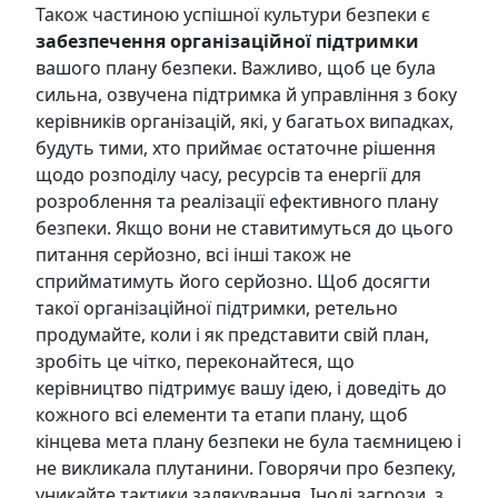
Також частиною успішної культури безпеки є
забезпечення організаційної підтримки
вашого плану безпеки. Важливо, щоб це була
сильна, озвучена підтримка й управління з боку
керівників організацій, які, у багатьох випадках,
будуть тими, хто приймає остаточне рішення
щодо розподілу часу, ресурсів та енергії для
розроблення та реалізації ефективного плану
безпеки. Якщо вони не ставитимуться до цього
питання серйозно, всі інші також не
сприйматимуть його серйозно. Щоб досягти
такої організаційної підтримки, ретельно
продумайте, коли і як представити свій план,
зробіть це чітко, переконайтеся, що
керівництво підтримує вашу ідею, і доведіть до
кожного всі елементи та етапи плану, щоб
кінцева мета плану безпеки не була таємницею і
не викликала плутанини. Говорячи про безпеку,
уникайте тактики залякування. Іноді загрози, з