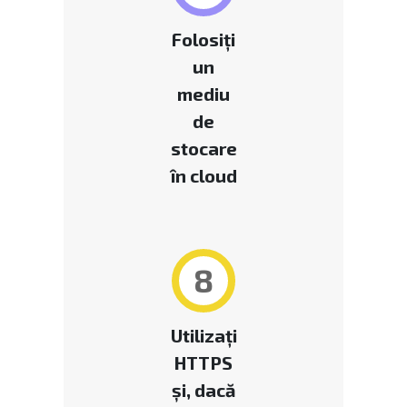
Folosiți
un
mediu
de
stocare
în cloud
8
Utilizați
HTTPS
și, dacă