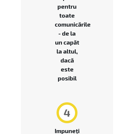
pentru
toate
comunicările
- de la
un capăt
la altul,
dacă
este
posibil
4
Impuneți