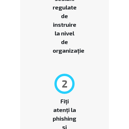
regulate
de
instruire
la nivel
de
organizație
2
Fiți
atenți la
phishing
și