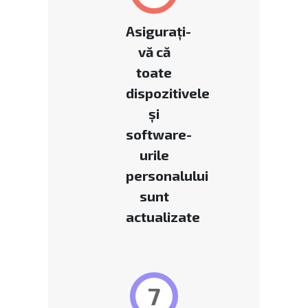
Asigurați-
vă că
toate
dispozitivele
și
software-
urile
personalului
sunt
actualizate
7