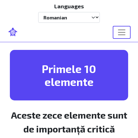
Mergi la conţinutul principal
Languages
Select your language
Primele 10
elemente
Aceste zece elemente sunt
de importanță critică